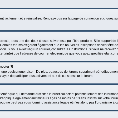
ut facilement être réinitialisé. Rendez-vous sur la page de connexion et cliquez s
 corrects, alors une des deux choses suivantes a pu s’être produite. Si le support d
. Certains forums exigeront également que les nouvelles inscriptions doivent être a
cription. Si vous aviez reçu un courriel, consultez les instructions. Si vous ne rec
es certain(e) que l’adresse de courrier électronique que vous avez spécifiée était cor
necter ?!
r une quelconque raison. De plus, beaucoup de forums suppriment périodiquement les
essayez de participer plus activement aux discussions sur le forum.
 d’Amérique qui demande aux sites internet collectant potentiellement des informat
 s’applique également aux mineurs âgés de moins de 13 ans inscrits sur votre forum
up ne peut pas vous fournir d’assistance légale et n’est donc pas l’organisme à con