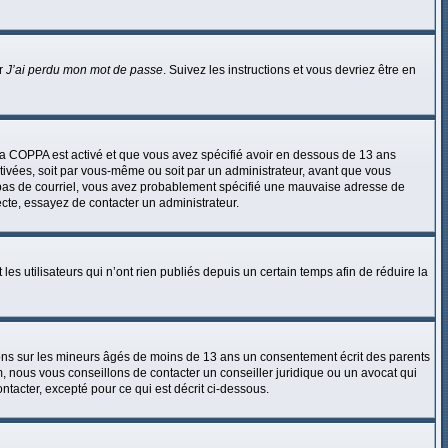
ur
J’ai perdu mon mot de passe
. Suivez les instructions et vous devriez être en
e la COPPA est activé et que vous avez spécifié avoir en dessous de 13 ans
ctivées, soit par vous-même ou soit par un administrateur, avant que vous
evez pas de courriel, vous avez probablement spécifié une mauvaise adresse de
recte, essayez de contacter un administrateur.
 utilisateurs qui n’ont rien publiés depuis un certain temps afin de réduire la
ions sur les mineurs âgés de moins de 13 ans un consentement écrit des parents
, nous vous conseillons de contacter un conseiller juridique ou un avocat qui
tacter, excepté pour ce qui est décrit ci-dessous.