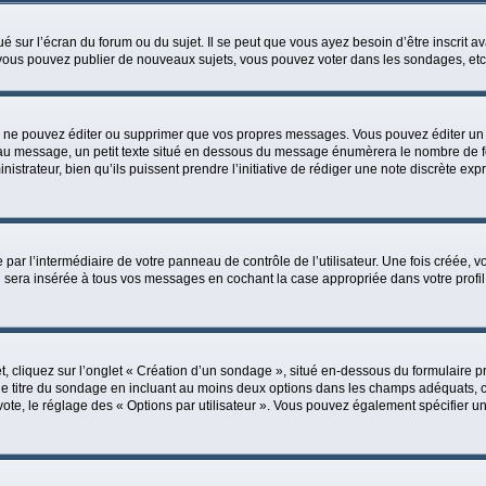
é sur l’écran du forum ou du sujet. Il se peut que vous ayez besoin d’être inscrit 
 vous pouvez publier de nouveaux sujets, vous pouvez voter dans les sondages, etc
 ne pouvez éditer ou supprimer que vos propres messages. Vous pouvez éditer un d
au message, un petit texte situé en dessous du message énumèrera le nombre de fois 
istrateur, bien qu’ils puissent prendre l’initiative de rédiger une note discrète exp
par l’intermédiaire de votre panneau de contrôle de l’utilisateur. Une fois créée,
sera insérée à tous vos messages en cochant la case appropriée dans votre profil. S
cliquez sur l’onglet « Création d’un sondage », situé en-dessous du formulaire princ
le titre du sondage en incluant au moins deux options dans les champs adéquats, c
ote, le réglage des « Options par utilisateur ». Vous pouvez également spécifier une