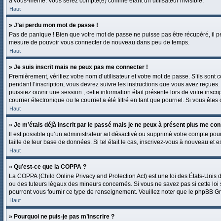
à vous-même. Vous serez compté(e) comme étant un utilisateur invisible.
Haut
» J’ai perdu mon mot de passe !
Pas de panique ! Bien que votre mot de passe ne puisse pas être récupéré, il pe
mesure de pouvoir vous connecter de nouveau dans peu de temps.
Haut
» Je suis inscrit mais ne peux pas me connecter !
Premièrement, vérifiez votre nom d’utilisateur et votre mot de passe. S’ils sont
pendant l’inscription, vous devrez suivre les instructions que vous avez reçues
puissiez ouvrir une session ; cette information était présente lors de votre ins
courrier électronique ou le courriel a été filtré en tant que pourriel. Si vous êt
Haut
» Je m’étais déjà inscrit par le passé mais je ne peux à présent plus me con
Il est possible qu’un administrateur ait désactivé ou supprimé votre compte pou
taille de leur base de données. Si tel était le cas, inscrivez-vous à nouveau et 
Haut
» Qu’est-ce que la COPPA ?
La COPPA (Child Online Privacy and Protection Act) est une loi des États-Unis
ou des tuteurs légaux des mineurs concernés. Si vous ne savez pas si cette loi
pourront vous fournir ce type de renseignement. Veuillez noter que le phpBB Gro
Haut
» Pourquoi ne puis-je pas m’inscrire ?