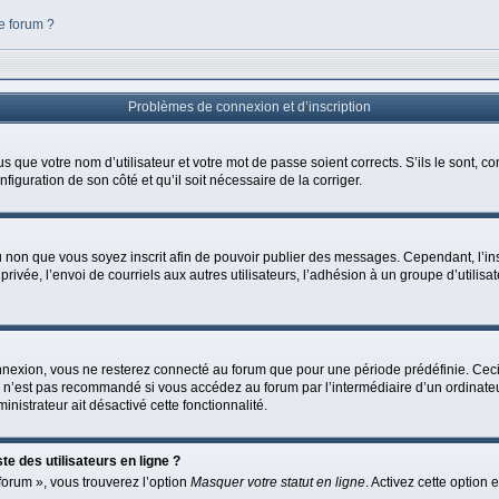
e forum ?
Problèmes de connexion et d’inscription
 que votre nom d’utilisateur et votre mot de passe soient corrects. S’ils le sont, co
nfiguration de son côté et qu’il soit nécessaire de la corriger.
 ou non que vous soyez inscrit afin de pouvoir publier des messages. Cependant, l’i
rivée, l’envoi de courriels aux autres utilisateurs, l’adhésion à un groupe d’utili
nnexion, vous ne resterez connecté au forum que pour une période prédéfinie. Ceci p
 n’est pas recommandé si vous accédez au forum par l’intermédiaire d’un ordinateu
inistrateur ait désactivé cette fonctionnalité.
e des utilisateurs en ligne ?
forum », vous trouverez l’option
Masquer votre statut en ligne
. Activez cette option