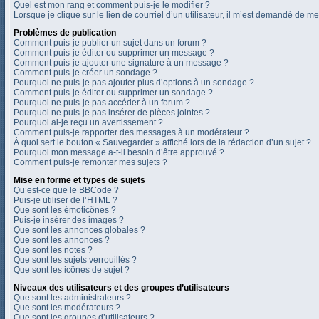
Quel est mon rang et comment puis-je le modifier ?
Lorsque je clique sur le lien de courriel d’un utilisateur, il m’est demandé de m
Problèmes de publication
Comment puis-je publier un sujet dans un forum ?
Comment puis-je éditer ou supprimer un message ?
Comment puis-je ajouter une signature à un message ?
Comment puis-je créer un sondage ?
Pourquoi ne puis-je pas ajouter plus d’options à un sondage ?
Comment puis-je éditer ou supprimer un sondage ?
Pourquoi ne puis-je pas accéder à un forum ?
Pourquoi ne puis-je pas insérer de pièces jointes ?
Pourquoi ai-je reçu un avertissement ?
Comment puis-je rapporter des messages à un modérateur ?
À quoi sert le bouton « Sauvegarder » affiché lors de la rédaction d’un sujet ?
Pourquoi mon message a-t-il besoin d’être approuvé ?
Comment puis-je remonter mes sujets ?
Mise en forme et types de sujets
Qu’est-ce que le BBCode ?
Puis-je utiliser de l’HTML ?
Que sont les émoticônes ?
Puis-je insérer des images ?
Que sont les annonces globales ?
Que sont les annonces ?
Que sont les notes ?
Que sont les sujets verrouillés ?
Que sont les icônes de sujet ?
Niveaux des utilisateurs et des groupes d’utilisateurs
Que sont les administrateurs ?
Que sont les modérateurs ?
Que sont les groupes d’utilisateurs ?