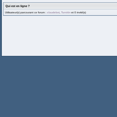
Qui est en ligne ?
Utilisateur(s) parcourant ce forum :
claudebot
,
Turnitin
et 0 invité(s)