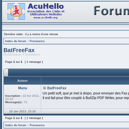
Dernière visite : il y a moins d’une minute
Index du forum
»
Freewares
BatFreeFax
Modérateur:
Fondateurs
Page
1
sur
1
[ 1 message ]
Auteur
Manu
BatFreeFax
Un petit soft, que je met à dispo, pour envoyer des Fa
Inscription :
22 Avr 2012,
Il est fait pour être couplé à BullZip PDF Writer, pour
23:13
Message(s) :
71
20 Jan 2013, 15:16
Page
1
sur
1
[ 1 message ]
Index du forum
»
Freewares